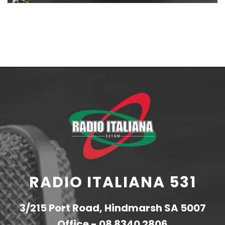
RADIO ITALIANA 531
3/215 Port Road, Hindmarsh SA 5007
Office -
08 8340 2806