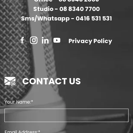
Studio -
08 8340 7700
Sms/Whatsapp -
0416 531 531
Privacy Policy
CONTACT US
Your Name:
Email Address: